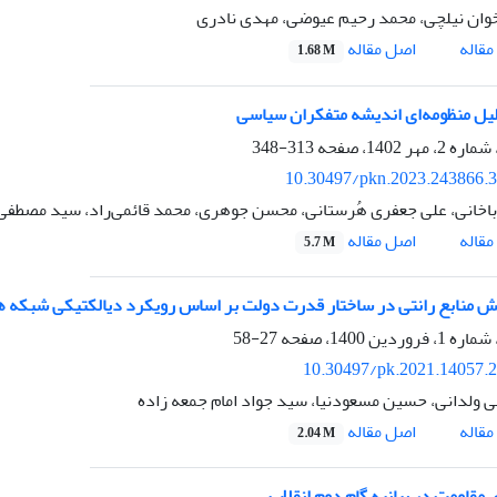
وان نیلچی، محمد رحیم عیوضی، مهدی نادری
اصل مقاله
قاله
1.68 M
ل منظومه‌ای اندیشه متفکران سیاسی
313-348
10.30497/pkn.2023.243866.
باخانی، علی جعفری هُرستانی، محسن جوهری، محمد قائمی‌راد، سید مصطف
اصل مقاله
قاله
5.7 M
ش منابع رانتی در ساختار قدرت دولت بر اساس رویکرد دیالکتیکی شبکه ه
27-58
10.30497/pk.2021.14057.
ی ولدانی، حسین مسعودنیا، سید جواد امام جمعه زاده
اصل مقاله
قاله
2.04 M
 مقاومت در بیانیه گام دوم انقلاب