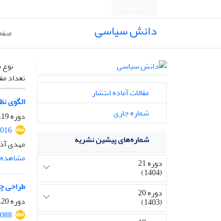
English
دانش سیاسی
صفح
نوع م
تعداد مق
مقالات آماده انتشار
الگوی نظ
شماره جاری
دوره 19، شماره 1، فروردین 1402، صفحه
3016
شماره‌های پیشین نشریه
مهدی آذر
مشاهده م
دوره 21
(1404)
طراحی چه
دوره 20
دوره 20، شماره 1، فروردین 1403، صفحه
(1403)
3088