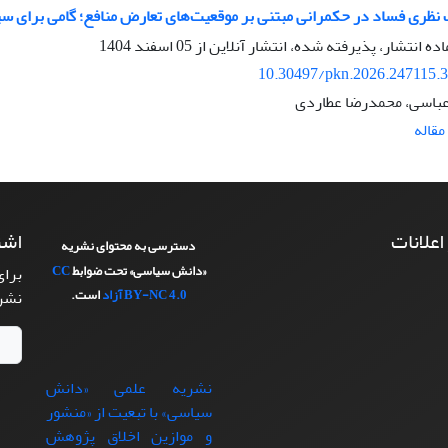
نظری فساد در حکمرانی مبتنی بر موقعیت‌های تعارض منافع؛ گامی برای سیا
اده انتشار، پذیرفته شده، انتشار آنلاین از
05 اسفند 1404
10.30497/pkn.2026.247115.
باسی، محمدرضا عطاردی
قاله
 اعلانات
اشت
دسترسی به محتوای نشریه
«دانش سیاسی» تحت ضوابط
CC
برای
BY-NC 4.0
آزاد
است.
نشر
نشریه علمی «دانش
سیاسی» با تبعيت از «منشور
و موازین اخلاق پژوهش