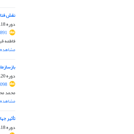
نقش فناو
دوره 18، شماره 2، مهر 1401، صفحه
2891
فاطمه قی
مشاهده م
بازسازما
دوره 20، شماره 2، مهر 1403، صفحه
3098
محمد محم
مشاهده م
تأثیر جها
دوره 18، شماره 1، فروردین 1401، صفحه