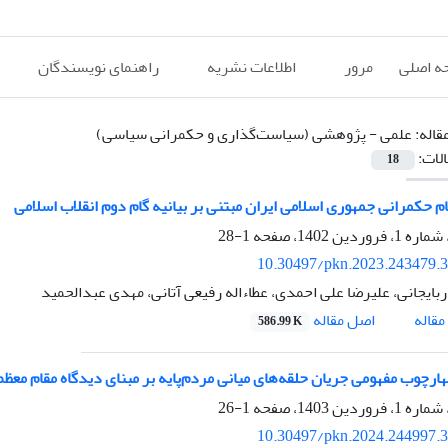
ه اصلی
مرور
اطلاعات نشریه
راهنمای نویسندگان
قاله:
علمی - پژوهشی (سیاست‌گذاری و حکمرانی سیاسی)
الات:
18
ام حکمرانی جمهوری اسلامی ایران مبتنی بر بیانیه گام دوم انقلاب اسلامی
1-28
10.30497/pkn.2023.243479.
بایجانی، علیرضا علی احمدی، عطاءاله رفیعی آتانی، مهدی عبدالحمید
اصل مقاله
قاله
586.99 K
ارچوب مفهومی جریان حلقه‌های میانی مردم‌پایه بر مبنای دیدگاه مقام معظ
1-26
10.30497/pkn.2024.244997.