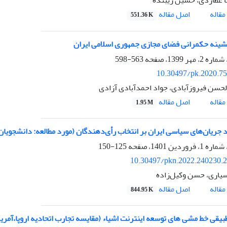
 عطاردی، حسین زیبنده
اصل مقاله
قاله
551.36 K
شینه حکمرانی فضای مجازی جمهوری اسلامی ایران
563-598
10.30497/pk.2020.7
لحسن فیروزآبادی، جواد احمدآبادی آزادی
اصل مقاله
قاله
1.95 M
د جریان‌های سیاسی ایران بر انتخاب رأی‌دهندگان (مورد مطالعه: دانشجویان د
125-150
10.30497/pkn.2022.240230.
اری، حسن وکیل‌زاده
اصل مقاله
قاله
844.95 K
طبیقی خط مشی های توسعه اینترنت اشیاء (مقایسه تجارب اتحادیه اروپا،آمریک