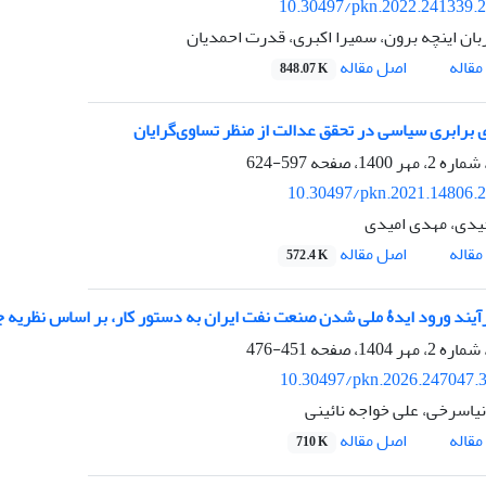
10.30497/pkn.2022.241339.
بان اینچه برون، سمیرا اکبری، قدرت احمدیان
اصل مقاله
قاله
848.07 K
ی برابری سیاسی در تحقق عدالت از منظر تساوی‌گرایان
597-624
10.30497/pkn.2021.14806.
دی، مهدی امیدی
اصل مقاله
قاله
572.4 K
آیند ورود ایدۀ ملی شدن صنعت نفت ایران به دستور کار، بر اساس نظریه ج
451-476
10.30497/pkn.2026.247047.
نیاسرخی، علی خواجه نائینی
اصل مقاله
قاله
710 K