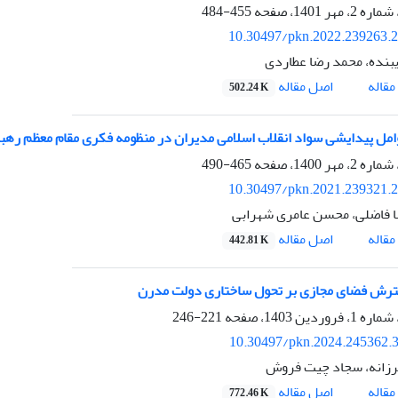
455-484
10.30497/pkn.2022.239263.
نده، محمد رضا عطاردی
اصل مقاله
قاله
502.24 K
امل پیدایشی سواد انقلاب اسلامی مدیران در منظومه فکری مقام معظم رهب
465-490
10.30497/pkn.2021.239321.
 فاضلی، محسن عامری شهرابی
اصل مقاله
قاله
442.81 K
ترش فضای مجازی بر تحول ساختاری دولت مدرن
221-246
10.30497/pkn.2024.245362.
رزانه، سجاد چیت فروش
اصل مقاله
قاله
772.46 K