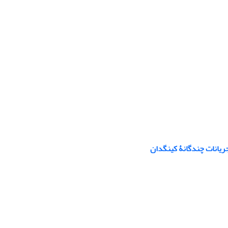
ریانات چندگانۀ کینگدان