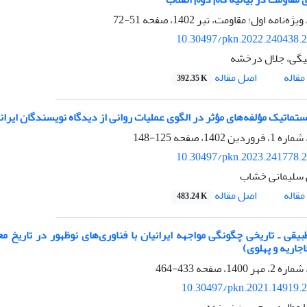
51-72
10.30497/pkn.2022.240438.
یگی، جلال درخشه
اصل مقاله
قاله
392.35 K
تماتیک مؤلفه‌های مؤثر در الگوی عملیات روانی از دیدگاه نویسندگان ایران
125-148
10.30497/pkn.2023.241778.
 سلیمانی خشاب
اصل مقاله
قاله
483.24 K
بیقی ـ تاریخی چگونگی مواجهه ایرانیان با فناوری‌های نوظهور در تاریخ م
اجاریه و پهلوی)
433-464
10.30497/pkn.2021.14919.