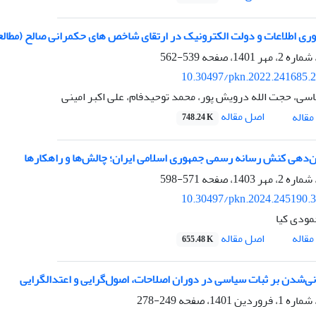
ری اطلاعات و دولت الکترونیک در ارتقای شاخص های حکمرانی صالح (مطالع
539-562
10.30497/pkn.2022.241685.
اسی، حجت الله درویش پور، محمد توحیدفام، علی اکبر امینی
اصل مقاله
قاله
748.24 K
ن‌دهی کنش رسانه رسمی جمهوری اسلامی ایران؛ چالش‌ها و راهکارها
571-598
10.30497/pkn.2024.245190.
ودی کیا
اصل مقاله
قاله
655.48 K
نی‌شدن بر ثبات سیاسی در دوران اصلاحات، اصول‌گرایی و اعتدال‎گرایی
249-278