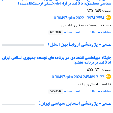
سیاسی مسلمین»؛ با تأکید بر آراء امام خمینی (رحمت‌الله‌علیه)
صفحه
345-370
10.30497/pkn.2022.13974.2554
حسینعلی سعدی، مجتبی باباخانی
اصل مقاله
مشاهده مقاله
601.38 K
علمی - پژوهشی (روابط بین الملل)
جایگاه دیپلماسی اقتصادی در برنامه‌های توسعه جمهوری اسلامی ایران
(با تأکید بر برنامه هفتم)
صفحه
371-400
10.30497/pkn.2024.245489.3122
فاطمه سلیمانی پورلک
اصل مقاله
مشاهده مقاله
525.05 K
علمی - پژوهشی (مسایل سیاسی ایران)