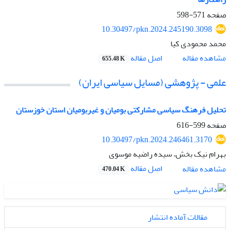
صفحه
571-598
10.30497/pkn.2024.245190.3098
محمد محمودی کیا
اصل مقاله
مشاهده مقاله
655.48 K
علمی - پژوهشی (مسایل سیاسی ایران)
تحلیل فرهنگ سیاسی مشارکتی بومیان و غیربومیان استان خوزستان
صفحه
599-616
10.30497/pkn.2024.246461.3170
بهرام نیک بخش، سیده راضیه موسوی
اصل مقاله
مشاهده مقاله
470.04 K
مقالات آماده انتشار