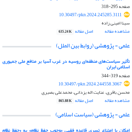
صفحه
295-318
10.30497/pkn.2024.245285.3111
سینا امینی زاده
اصل مقاله
مشاهده مقاله
635.24 K
علمی - پژوهشی (روابط بین الملل)
تأثیر سیاست‌های منطقه‌ای روسیه در غرب آسیا بر منافع ملی جمهوری
اسلامی ایران
صفحه
319-344
10.30497/pkn.2024.244558.3067
محسن باقری، عنایت اله یزدانی، محمدعلی بصیری
اصل مقاله
مشاهده مقاله
865.88 K
علمی - پژوهشی (سیاست اسلامی)
امکان یا امتناع تسری قاعده فقهی «وجوب حفظ نظام» به «حفظ نظام