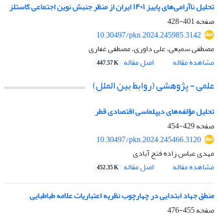
تحلیل ناآرامی‌های پاییز ۱۴۰۱ ایران از منظر جنبش‌ نوین اجتماعی کاستلز
صفحه
401-428
10.30497/pkn.2024.245985.3142
مصطفی سمیعی، علی داوری، مصطفی غفاری
اصل مقاله
مشاهده مقاله
447.57 K
علمی - پژوهشی (روابط بین الملل)
تحلیل مؤلفه‌های دیپلماسی اقتصادی قطر
صفحه
429-454
10.30497/pkn.2024.245466.3120
مهدی عباس زاده فتح آبادی
اصل مقاله
مشاهده مقاله
452.35 K
منطق جهاد ابتدایی در چهارچوب نظریه اعتباریات علامه طباطبایی
صفحه
455-476